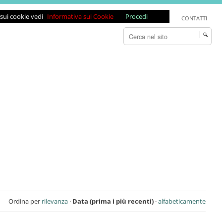
 sui cookie vedi
Informativa sui Cookie
Procedi
CONTATTI
Cerca nel sito
Ricerca
avanzata…
Ordina per
rilevanza
·
Data (prima i più recenti)
·
alfabeticamente