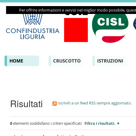
Salta
Per offrire informazioni e servizi nel miglior modo possibile, quest
ai
contenuti.
|
Salta
alla
navigazione
Sezioni
HOME
CRUSCOTTO
ISTRUZIONI
Risultati
Iscriviti a un feed RSS sempre aggiornato.
0
elementi soddisfano i criteri specificati
Filtra i risultati.